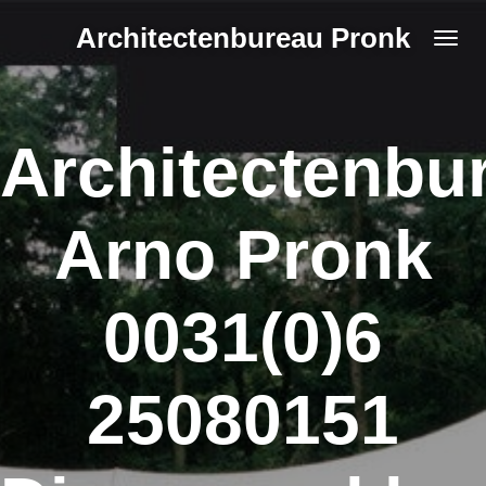
Ga
Architectenbureau Pronk
direct
naar
de
Architectenbu
hoofdinhoud
Arno Pronk
0031(0)6
25080151