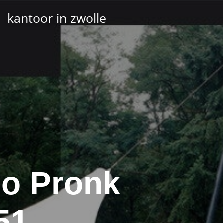
kantoor in zwolle
no Pronk
51