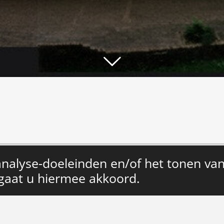
analyse-doeleinden en/of het tonen van
JouwWeb
ak jouw eigen website met
 gaat u hiermee akkoord.