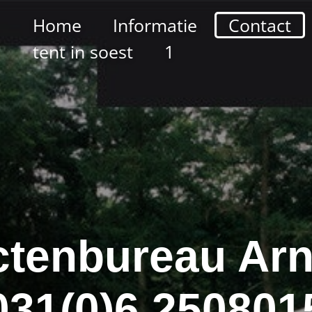
Home
Informatie
Contact
tent in soest
1
ctenbureau Ar
031(0)6 250801