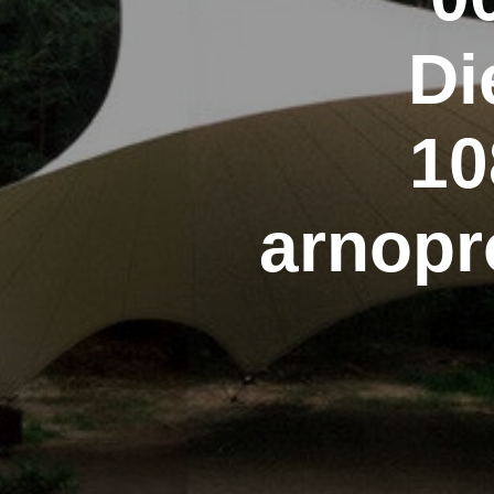
Di
10
arnopr