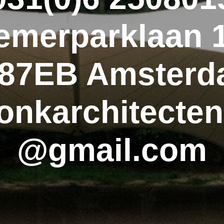
emerparklaan 
87EB Amster
onkarchitecte
@gmail.com