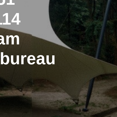
114
dam
nbureau